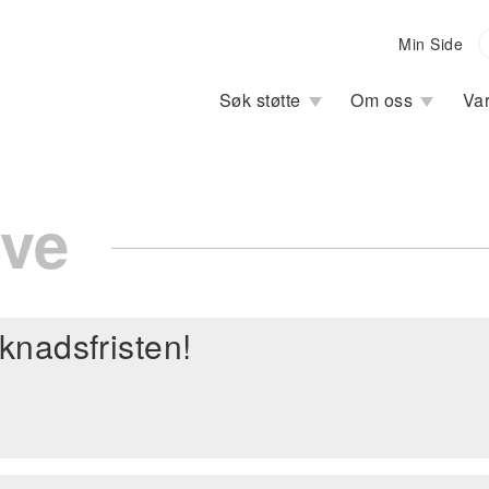
Min Side
Main
Søk støtte
Om oss
Var
navigation
ve
knadsfristen!