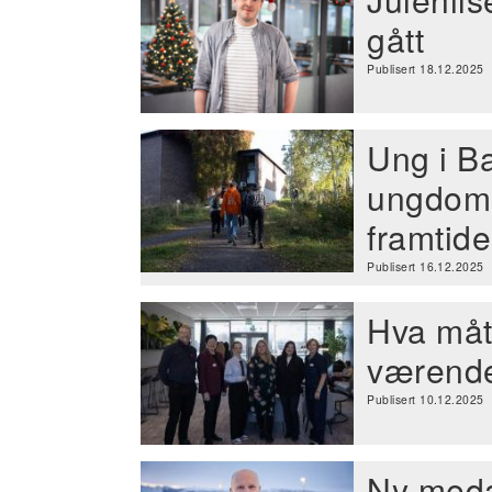
gått
Publisert 18.12.2025
Ung i Ba
ungdoms
framtide
Publisert 16.12.2025
Hva mått
værende 
Publisert 10.12.2025
Ny medar