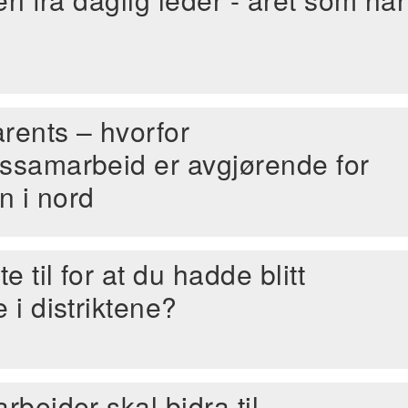
rents – hvorfor
samarbeid er avgjørende for
n i nord
e til for at du hadde blitt
i distriktene?
beider skal bidra til