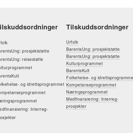
ilskuddsordninger
Tilskuddsordninger
Urfolk
folk
BarentsUng: prosjektstøtte
rentsUng: prosjektstøtte
BarentsUng: prosjektstøtte
rentsUng: reisestøtte
Kulturprogrammet
ulturprogrammet
BarentsKult
rentsKult
Folkehelse- og idrettsprogramme
olkehelse- og idrettsprogrammet
Kompetanseprogrammet
Næringsprogrammet
ompetanseprogrammet
Medfinansiering: Interreg-
æringsprogrammet
prosjekter
dfinansiering: Interreg-
osjekter