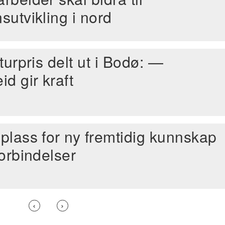
utvikling i nord
turpris delt ut i Bodø: —
d gir kraft
plass for ny fremtidig kunnskap
orbindelser
Forrige
‹
Neste
›
side
side