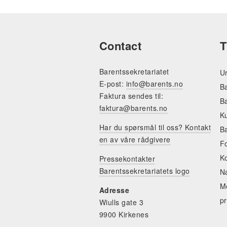
Contact
T
Barentssekretariatet
Ur
E-post:
info@barents.no
Ba
Faktura sendes til:
Ba
faktura@barents.no
K
Har du spørsmål til oss? Kontakt
Ba
en av våre rådgivere
F
K
Pressekontakter
Barentssekretariatets logo
N
Me
Adresse
pr
Wiulls gate 3
9900 Kirkenes