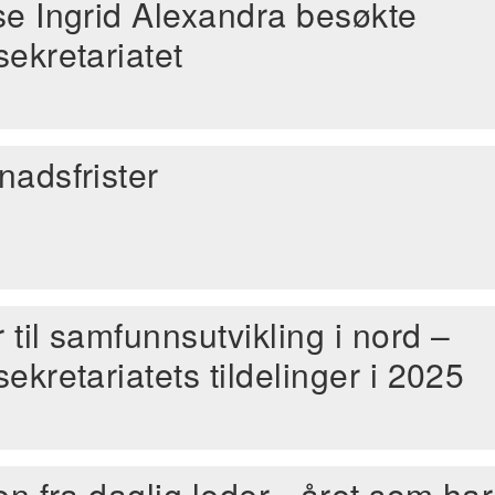
se Ingrid Alexandra besøkte
ekretariatet
nadsfrister
r til samfunnsutvikling i nord –
ekretariatets tildelinger i 2025
en fra daglig leder - året som har