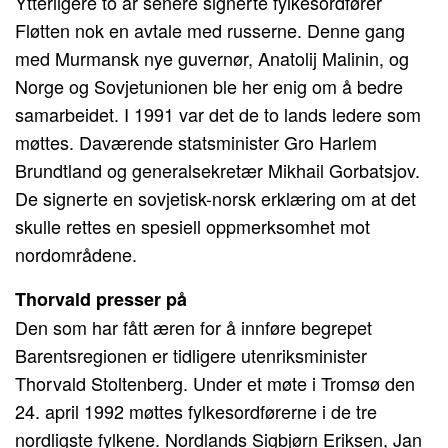
Ytterligere to år senere signerte fylkesordfører
Fløtten nok en avtale med russerne. Denne gang
med Murmansk nye guvernør, Anatolij Malinin, og
Norge og Sovjetunionen ble her enig om å bedre
samarbeidet. I 1991 var det de to lands ledere som
møttes. Daværende statsminister Gro Harlem
Brundtland og generalsekretær Mikhail Gorbatsjov.
De signerte en sovjetisk-norsk erklæring om at det
skulle rettes en spesiell oppmerksomhet mot
nordområdene.
Thorvald presser på
Den som har fått æren for å innføre begrepet
Barentsregionen er tidligere utenriksminister
Thorvald Stoltenberg. Under et møte i Tromsø den
24. april 1992 møttes fylkesordførerne i de tre
nordligste fylkene. Nordlands Sigbjørn Eriksen, Jan