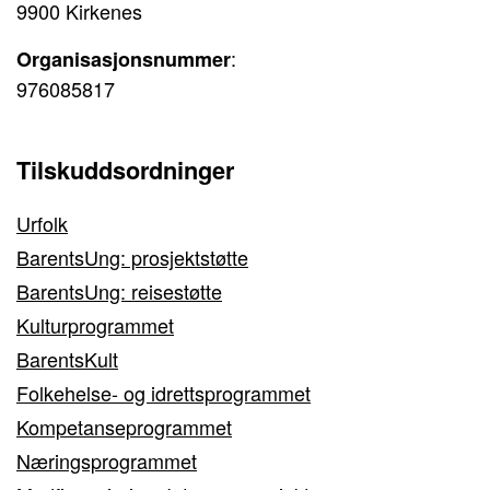
9900 Kirkenes
:
Organisasjonsnummer
976085817
Tilskuddsordninger
Urfolk
BarentsUng: prosjektstøtte
BarentsUng: reisestøtte
Kulturprogrammet
BarentsKult
Folkehelse- og idrettsprogrammet
Kompetanseprogrammet
Næringsprogrammet