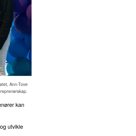
iatet, Ann-Tove
treprenørskap.
enører kan
og utvikle