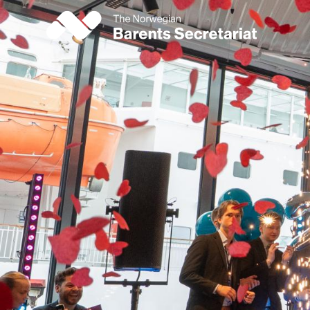
Hopp
til
hovedinnhold