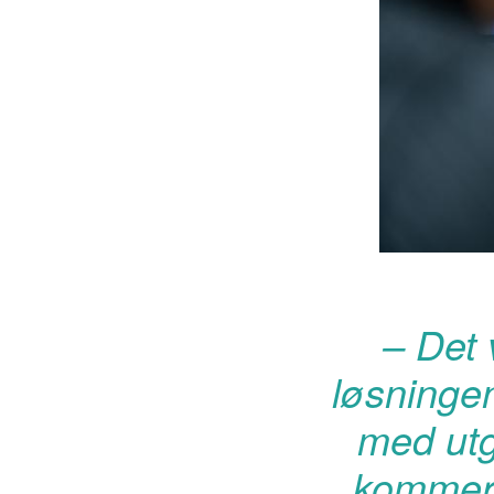
– Det 
løsningen
med utg
kommer f