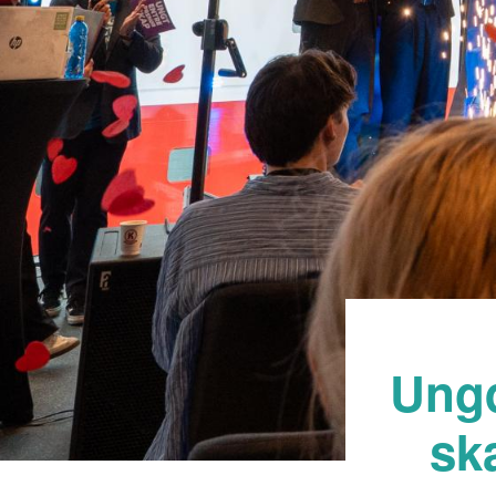
Ungd
sk