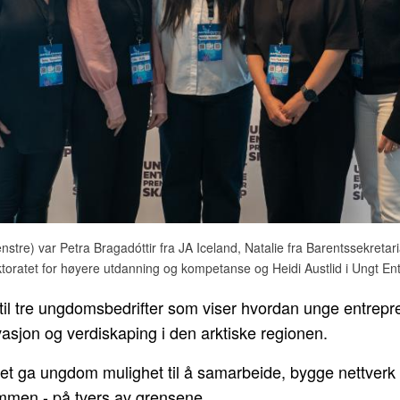
venstre) var Petra Bragadóttir fra JA Iceland, Natalie fra Barentssekretar
ektoratet for høyere utdanning og kompetanse og Heidi Austlid i Ungt En
 til tre ungdomsbedrifter som viser hvordan unge entrepr
ovasjon og verdiskaping i den arktiske regionen.
t ga ungdom mulighet til å samarbeide, bygge nettverk 
mmen - på tvers av grensene.