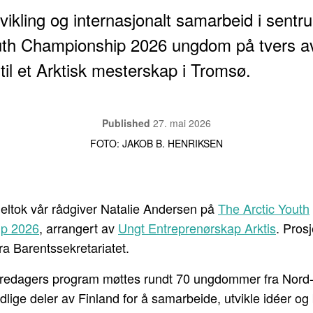
vikling og internasjonalt samarbeid i sentr
uth Championship 2026 ungdom på tvers a
til et Arktisk mesterskap i Tromsø.
Published
27. mai 2026
FOTO: JAKOB B. HENRIKSEN
deltok vår rådgiver Natalie Andersen på
The Arctic Youth
p 2026
, arrangert av
Ungt Entreprenørskap Arktis
. Prosj
fra Barentssekretariatet.
t tredagers program møttes rundt 70 ungdommer fra Nord
dlige deler av Finland for å samarbeide, utvikle idéer o