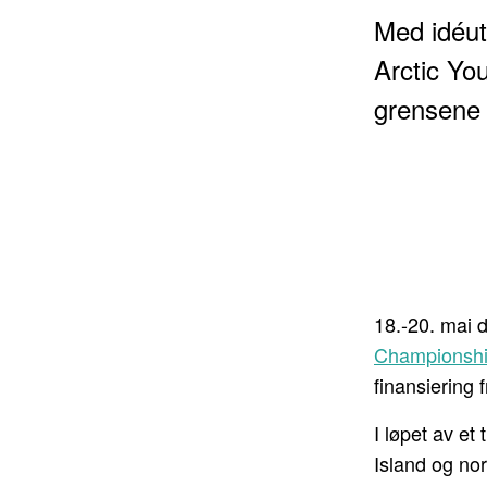
Med idéut
Arctic Yo
grensene 
18.-20. mai 
Championshi
finansiering 
I løpet av e
Island og nor