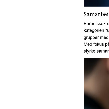
Samarbeid
Barentssekre
kategorien "
B
grupper med å
Med fokus på
styrke samar