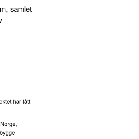
um, samlet
v
ektet har fått
-Norge,
g bygge