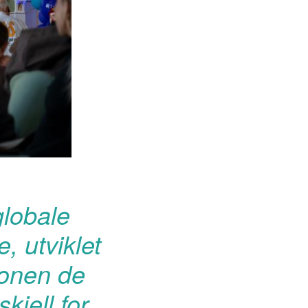
globale
, utviklet
ionen de
kjell for