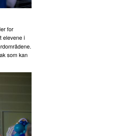
er for
t elevene i
 nordområdene.
ltak som kan