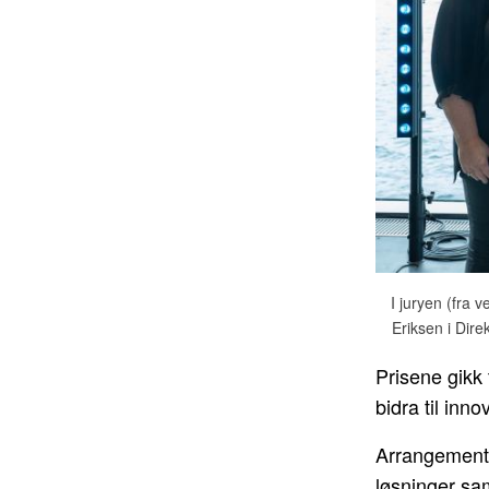
I juryen (fra 
Eriksen i Dir
Prisene gikk
bidra til inn
Arrangemente
løsninger sa