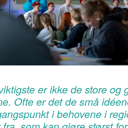
viktigste er ikke de store og 
e. Ofte er det de små idéene
angspunkt i behovene i reg
ra, som kan gjøre størst fors