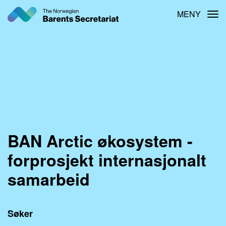
Hopp
MENY
Tog
til
hovedinnhold
BAN Arctic økosystem -
forprosjekt internasjonalt
samarbeid
Søker