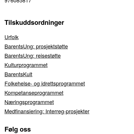
Tilskuddsordninger
Urfolk
BarentsUng: prosjektstøtte
BarentsUng: reisestøtte
Kulturprogrammet
BarentsKult
Folkehelse- og idrettsprogrammet
Kompetanseprogrammet
Næringsprogrammet
Medfinansiering: Interreg-prosjekter
Følg oss