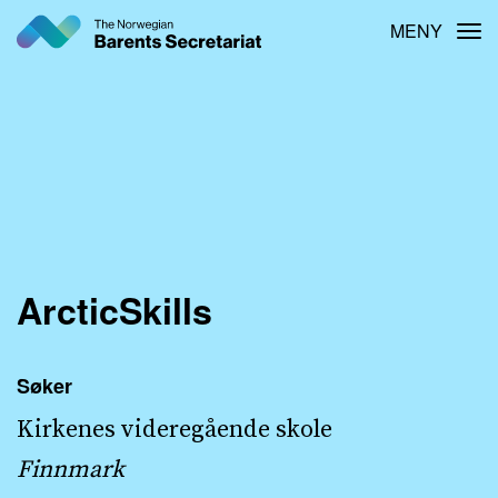
Hopp
MENY
Tog
til
hovedinnhold
ArcticSkills
Søker
Kirkenes videregående skole
Finnmark