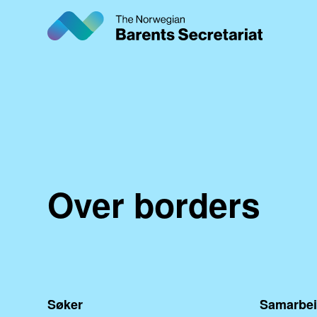
Hopp
til
hovedinnhold
Over borders
Søker
Samarbei