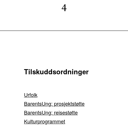
4
Tilskuddsordninger
Urfolk
BarentsUng: prosjektstøtte
BarentsUng: reisestøtte
Kulturprogrammet