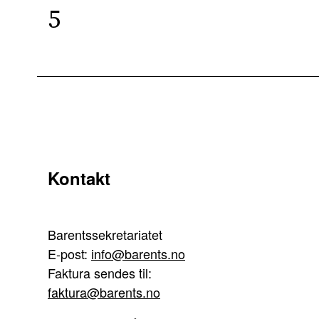
5
Kontakt
Barentssekretariatet
E-post:
info@barents.no
Faktura sendes til:
faktura@barents.no