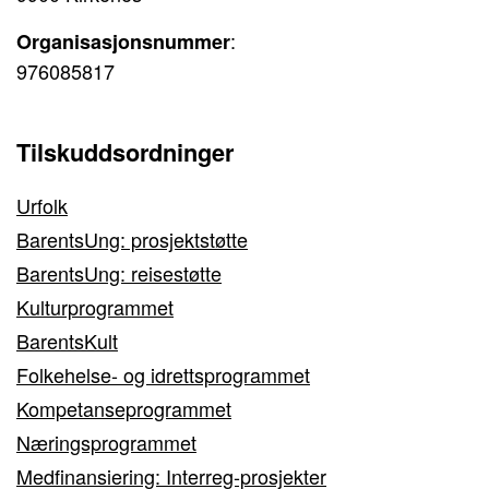
:
Organisasjonsnummer
976085817
Tilskuddsordninger
Urfolk
BarentsUng: prosjektstøtte
BarentsUng: reisestøtte
Kulturprogrammet
BarentsKult
Folkehelse- og idrettsprogrammet
Kompetanseprogrammet
Næringsprogrammet
Medfinansiering: Interreg-prosjekter