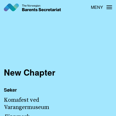
Hopp
MENY
Tog
til
hovedinnhold
New Chapter
Søker
Komafest ved
Varangermuseum