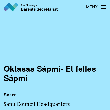
Hopp
MENY
Tog
til
hovedinnhold
Oktasas Sápmi- Et felles
Sápmi
Søker
Sami Council Headquarters