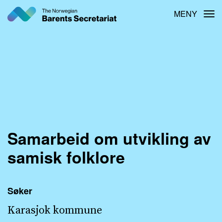
Hopp
MENY
Tog
til
hovedinnhold
Samarbeid om utvikling av
samisk folklore
Søker
Karasjok kommune