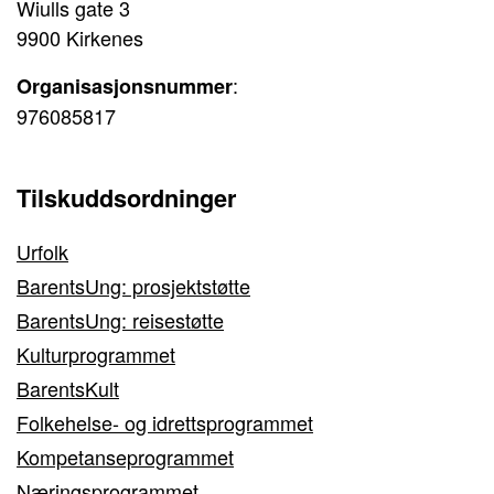
Wiulls gate 3
9900 Kirkenes
:
Organisasjonsnummer
976085817
Tilskuddsordninger
Urfolk
BarentsUng: prosjektstøtte
BarentsUng: reisestøtte
Kulturprogrammet
BarentsKult
Folkehelse- og idrettsprogrammet
Kompetanseprogrammet
Næringsprogrammet