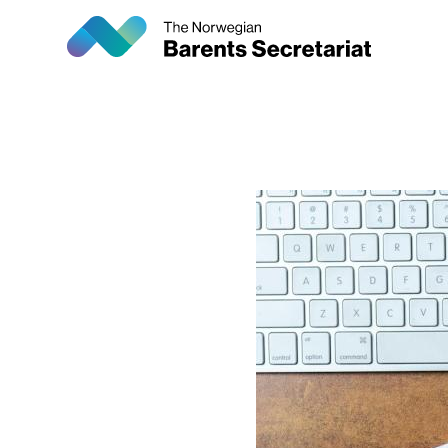
Hopp
til
hovedinnhold