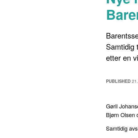
Bare
Barentssek
Samtidig 
etter en v
PUBLISHED
21
Gøril Johanse
Bjørn Olsen 
Samtidig avsl