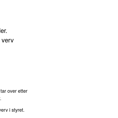
er.
 verv
tar over etter
.
rv i styret.