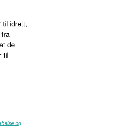
il idrett,
 fra
at de
til
ehelse og