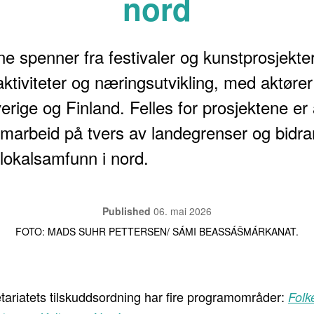
nord
e spenner fra festivaler og kunstprosjekter t
tiviteter og næringsutvikling, med aktører
rige og Finland. Felles for prosjektene er 
marbeid på tvers av landegrenser og bidrar 
i lokalsamfunn i nord.
Published
06. mai 2026
FOTO: MADS SUHR PETTERSEN/ SÁMI BEASSÁŠMÁRKANAT.
tariatets tilskuddsordning har fire programområder:
Folk