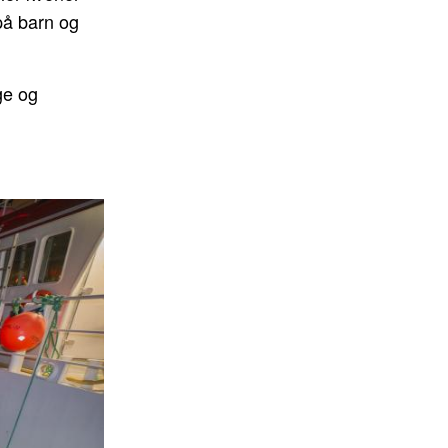
 på barn og
ge og