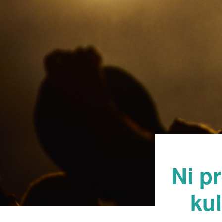
Ni pr
kul