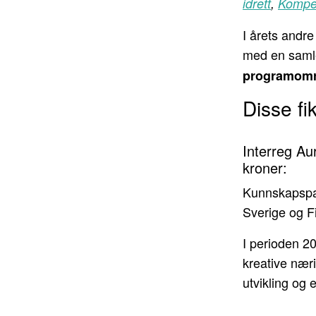
idrett
,
Kompe
I årets andre 
med en saml
programomr
Disse fik
Interreg Au
kroner:
Kunnskapspa
Sverige og F
I perioden 2
kreative nærin
utvikling og 