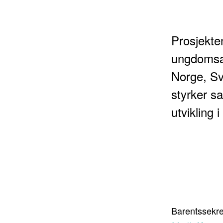
Prosjekten
ungdomsak
Norge, Sve
styrker sa
utvikling 
Barentssekre