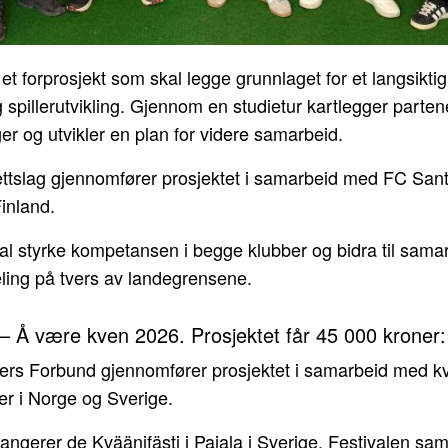
 et forprosjekt som skal legge grunnlaget for et langsikt
 spillerutvikling. Gjennom en studietur kartlegger parte
ger og utvikler en plan for videre samarbeid.
ttslag gjennomfører prosjektet i samarbeid med FC Sant
inland.
kal styrke kompetansen i begge klubber og bidra til sama
ing på tvers av landegrensene.
 – Å være kven 2026. Prosjektet får 45 000 kroner:
rs Forbund gjennomfører prosjektet i samarbeid med k
er i Norge og Sverige.
rrangerer de Kväänifästi i Pajala i Sverige. Festivalen sa