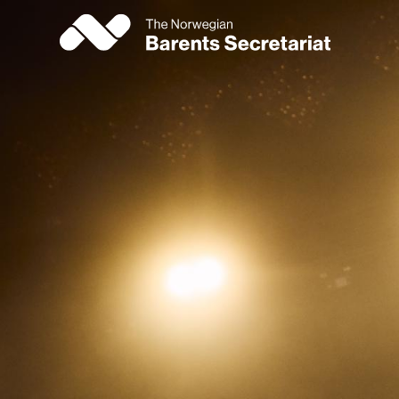
Hopp
til
hovedinnhold