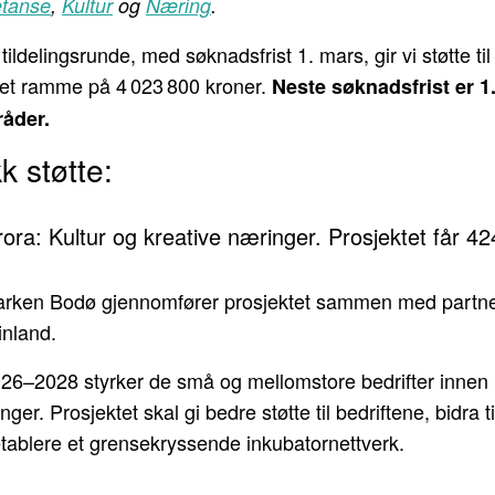
tanse
,
Kultur
og
Næring
.
tildelingsrunde, med søknadsfrist 1. mars, gir vi støtte til 
et ramme på 4 023 800 kroner.
Neste søknadsfrist er 1. 
åder.
k støtte:
rora: Kultur og kreative næringer. Prosjektet får 4
rken Bodø gjennomfører prosjektet sammen med partne
inland.
026–2028 styrker de små og mellomstore bedrifter innen k
ger. Prosjektet skal gi bedre støtte til bedriftene, bidra til
etablere et grensekryssende inkubatornettverk.