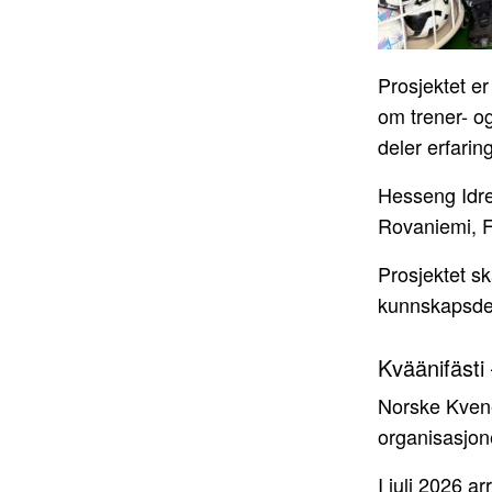
Prosjektet er
om trener- og
deler erfarin
Hesseng Idre
Rovaniemi, F
Prosjektet s
kunnskapsdel
Kväänifästi
Norske Kvene
organisasjon
I juli 2026 a