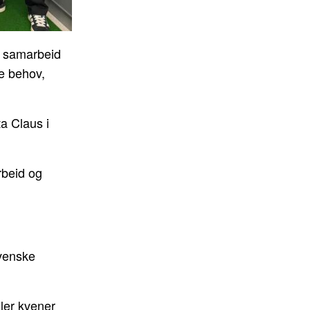
ig samarbeid
ne behov,
a Claus i
rbeid og
venske
mler kvener