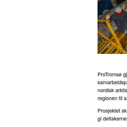
ProTromsø g
samarbeidspa
nordisk arkt
regionen til 
Prosjektet s
gi deltakern