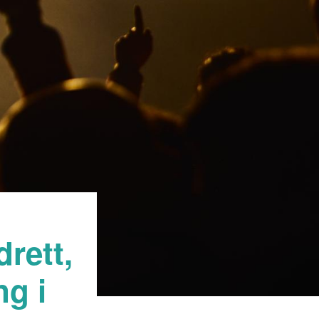
drett,
ng i