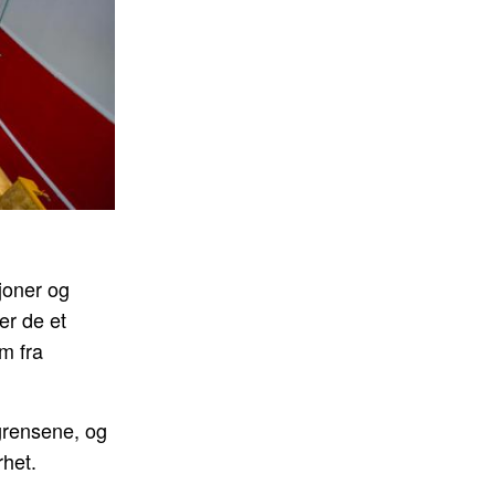
joner og
er de et
m fra
grensene, og
rhet.