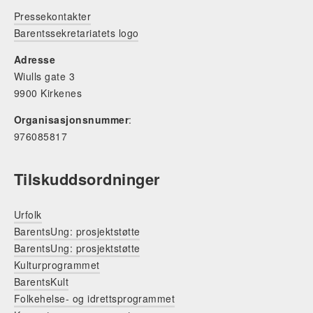
Pressekontakter
Barentssekretariatets logo
Adresse
Wiulls gate 3
9900 Kirkenes
Organisasjonsnummer
:
976085817
Tilskuddsordninger
Urfolk
BarentsUng: prosjektstøtte
BarentsUng: prosjektstøtte
Kulturprogrammet
BarentsKult
Folkehelse- og idrettsprogrammet