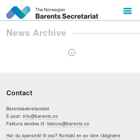
News Archive
Previous
‹
page
Pagination
Contact
Barentssekretariatet
E-post:
info@barents.no
Faktura sendes til:
faktura@barents.no
Har du spørsmål til oss? Kontakt en av våre rådgivere