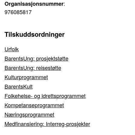
:
Organisasjonsnummer
976085817
Tilskuddsordninger
Urfolk
BarentsUng: prosjektstøtte
BarentsUng: reisestøtte
Kulturprogrammet
BarentsKult
Folkehelse- og idrettsprogrammet
Kompetanseprogrammet
Næringsprogrammet
Medfinansiering: Interreg-prosjekter