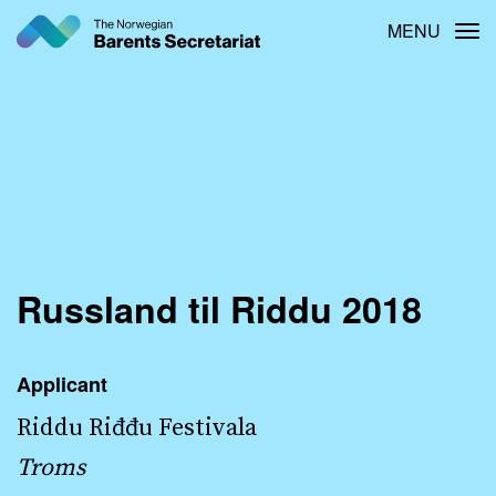
Skip
MENU
Tog
to
main
content
Russland til Riddu 2018
Applicant
Riddu Riđđu Festivala
Troms