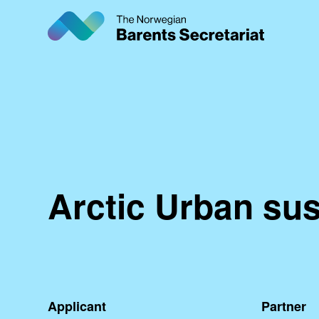
Skip
to
main
content
Arctic Urban sus
Applicant
Partner