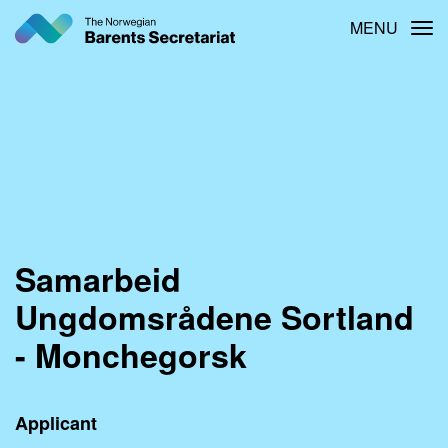
Skip
MENU
Tog
to
main
content
Samarbeid
Ungdomsrådene Sortland
- Monchegorsk
Applicant