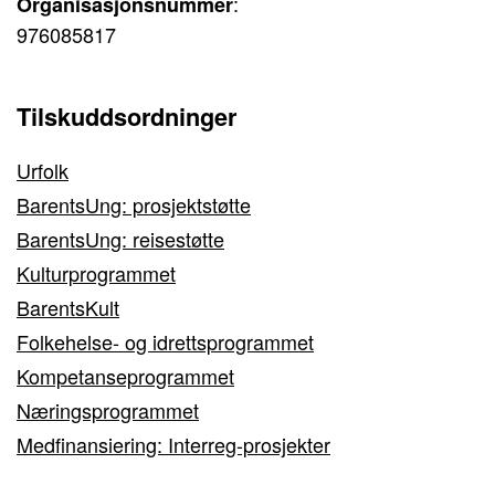
:
Organisasjonsnummer
976085817
Tilskuddsordninger
Urfolk
BarentsUng: prosjektstøtte
BarentsUng: reisestøtte
Kulturprogrammet
BarentsKult
Folkehelse- og idrettsprogrammet
Kompetanseprogrammet
Næringsprogrammet
Medfinansiering: Interreg-prosjekter