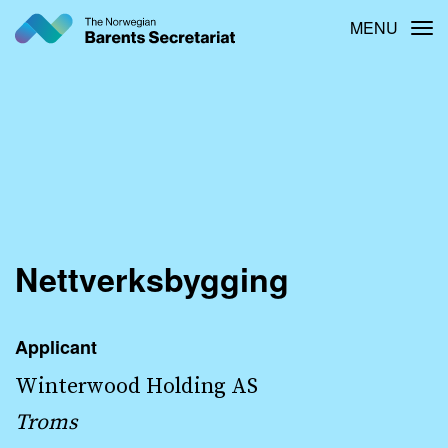
Skip
MENU
Tog
to
main
content
Nettverksbygging
Applicant
Winterwood Holding AS
Troms