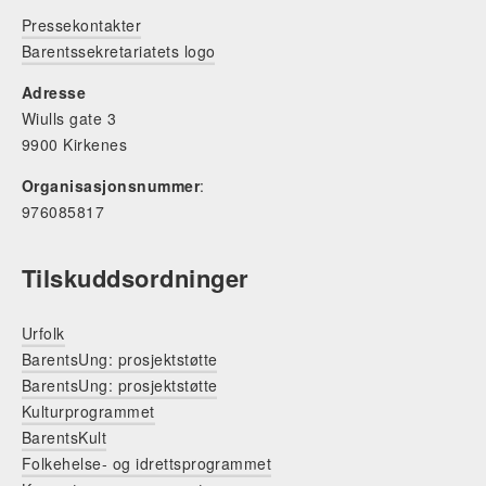
Pressekontakter
Barentssekretariatets logo
Adresse
Wiulls gate 3
9900 Kirkenes
Organisasjonsnummer
:
976085817
Tilskuddsordninger
Urfolk
BarentsUng: prosjektstøtte
BarentsUng: prosjektstøtte
Kulturprogrammet
BarentsKult
Folkehelse- og idrettsprogrammet