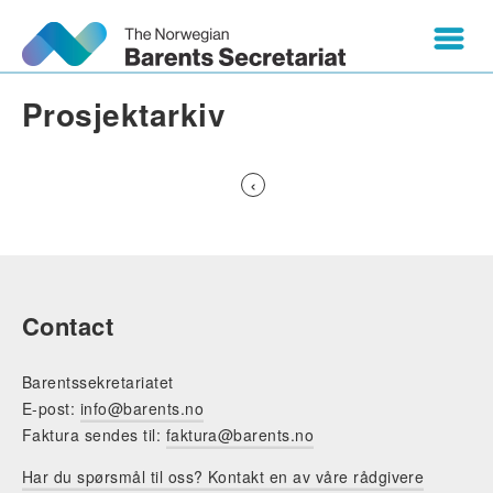
Prosjektarkiv
Предыдущая
‹
страница
Нумерация
страниц
Contact
Barentssekretariatet
E-post:
info@barents.no
Faktura sendes til:
faktura@barents.no
Har du spørsmål til oss? Kontakt en av våre rådgivere