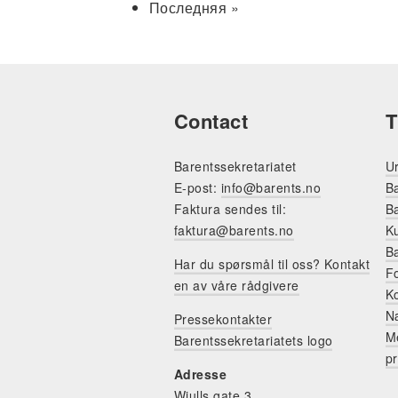
страница
Последняя
Последняя »
страница
Contact
T
Barentssekretariatet
Ur
E-post:
info@barents.no
Ba
Faktura sendes til:
Ba
faktura@barents.no
K
Ba
Har du spørsmål til oss? Kontakt
F
en av våre rådgivere
K
N
Pressekontakter
Me
Barentssekretariatets logo
pr
Adresse
Wiulls gate 3