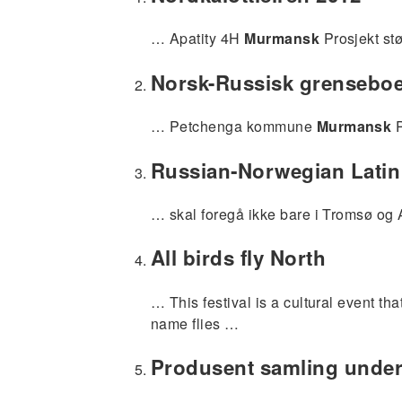
… Apatity 4H
Murmansk
Prosjekt st
Norsk-Russisk grenseboe
… Petchenga kommune
Murmansk
P
Russian‐Norwegian Latin
… skal foregå ikke bare i Tromsø og
All birds fly North
… This festival is a cultural event th
name flies …
Produsent samling under