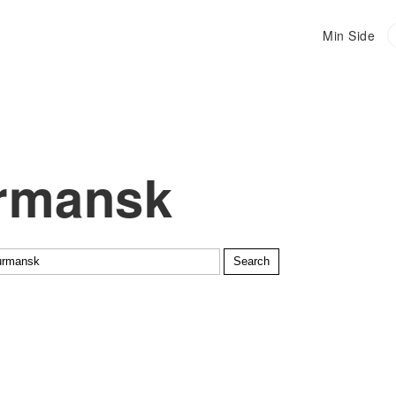
Min Side
Main
navigation
rmansk