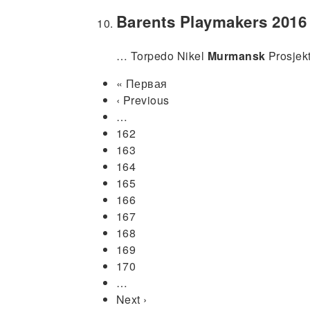
Barents Playmakers 2016
… Torpedo Nikel
Murmansk
Prosjekt
Первая
« Первая
Нумерация
страница
Предыдущая
‹ Previous
страниц
страница
…
Page
162
Page
163
Page
164
Page
165
Текущая
166
страница
Page
167
Page
168
Page
169
Page
170
…
Следующая
Next ›