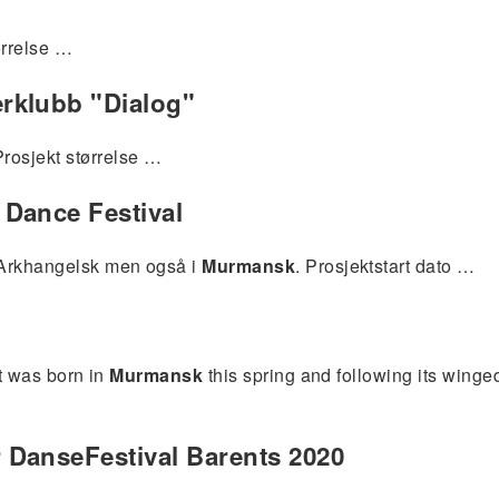
ørrelse …
rklubb "Dialog"
rosjekt størrelse …
 Dance Festival
 Arkhangelsk men også i
Murmansk
. Prosjektstart dato …
at was born in
Murmansk
this spring and following its winge
 DanseFestival Barents 2020