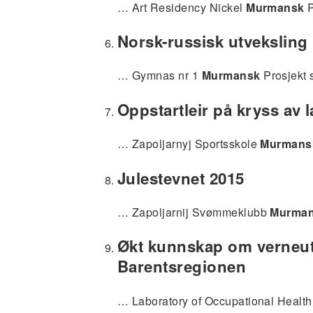
… Art Residency Nickel
Murmansk
P
Norsk-russisk utveksling
… Gymnas nr 1
Murmansk
Prosjekt 
Oppstartleir på kryss av 
… Zapoljarnyj Sportsskole
Murmans
Julestevnet 2015
… Zapoljarnij Svømmeklubb
Murma
Økt kunnskap om verneuts
Barentsregionen
… Laboratory of Occupational Healt