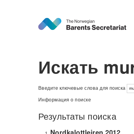
Искать mu
Введите ключевые слова для поиска
Информация о поиске
Результаты поиска
Nordkalottleiren 2012