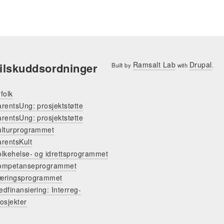
Ramsalt Lab
Drupal
ilskuddsordninger
Built by
with
.
folk
rentsUng: prosjektstøtte
rentsUng: prosjektstøtte
ulturprogrammet
rentsKult
olkehelse- og idrettsprogrammet
ompetanseprogrammet
æringsprogrammet
dfinansiering: Interreg-
osjekter